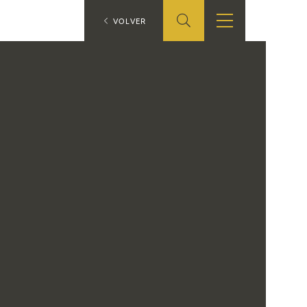
ES
VOLVER
TIENDA
EDUCA
EN
S
TIENDA ONLINE
CEDEA
RECURSOS
EDUCATIVOS
FICHAS ARASAAC