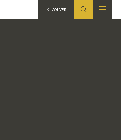
ES
VOLVER
TIENDA
EDUCA
EN
S
TIENDA ONLINE
CEDEA
RECURSOS
EDUCATIVOS
FICHAS ARASAAC