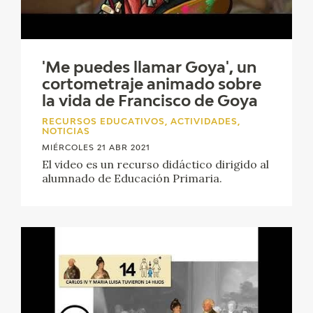
CATÁLOGO
GOYA EN EL MUNDO
'Me puedes llamar Goya', un
cortometraje animado sobre
GOYA EN ARAGÓN
la vida de Francisco de Goya
RECURSOS EDUCATIVOS, ACTIVIDADES,
PREMIO ARAGÓN GOYA
NOTICIAS
MIÉRCOLES 21 ABR 2021
El video es un recurso didáctico dirigido al
EDICIONES
alumnado de Educación Primaria.
PUBLICACIONES
TIENDA
TIENDA ONLINE