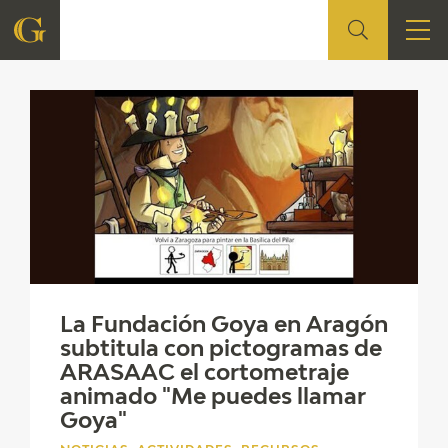
Actividades
FUNDACIÓN
QUIENES SOMOS
CENTRO DE INVESTIGACIÓN Y DOCUMENTACIÓN
ACCIÓN CORPORATIVA
SEDE
La Fundación Goya en Aragón
subtitula con pictogramas de
CONTACTO
ARASAAC el cortometraje
animado "Me puedes llamar
PROGRAMACIÓN
Goya"