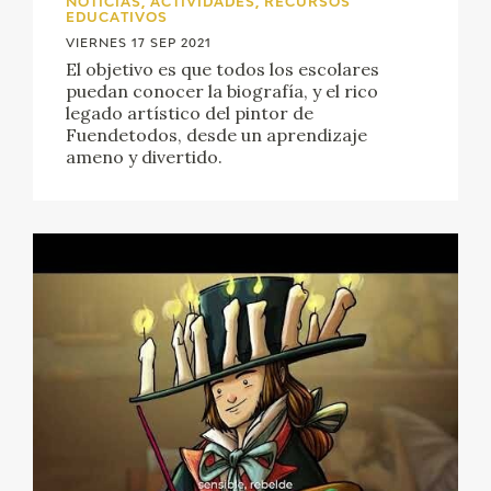
NOTICIAS, ACTIVIDADES, RECURSOS
EXPOSICIONES
EDUCATIVOS
VIERNES 17 SEP 2021
ACTIVIDADES
El objetivo es que todos los escolares
puedan conocer la biografía, y el rico
legado artístico del pintor de
ACTUALIDAD
Fuendetodos, desde un aprendizaje
ameno y divertido.
SALA DE PRENSA
BLOG CUADERNO ITALIANO
FRANCISCO DE GOYA
BIOGRAFÍA
CRONOLOGÍA
EL VIAJE DE GOYA