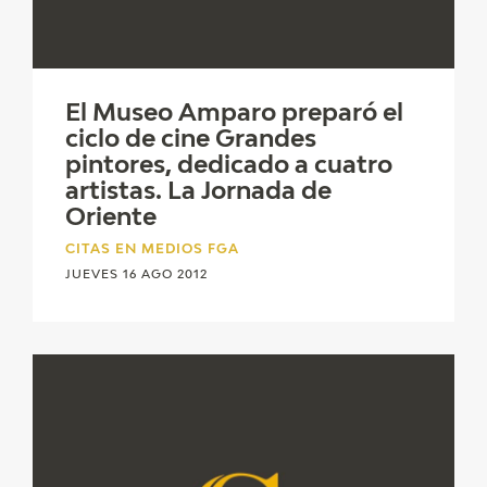
CATÁLOGO
GOYA EN EL MUNDO
El Museo Amparo preparó el
ciclo de cine Grandes
GOYA EN ARAGÓN
pintores, dedicado a cuatro
artistas. La Jornada de
PREMIO ARAGÓN GOYA
Oriente
CITAS EN MEDIOS FGA
EDICIONES
JUEVES 16 AGO 2012
PUBLICACIONES
TIENDA
TIENDA ONLINE