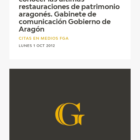
EXPOSICIONES
restauraciones de patrimonio
aragonés. Gabinete de
ACTIVIDADES
comunicación Gobierno de
Aragón
ACTUALIDAD
CITAS EN MEDIOS FGA
LUNES 1 OCT 2012
SALA DE PRENSA
BLOG CUADERNO ITALIANO
FRANCISCO DE GOYA
BIOGRAFÍA
CRONOLOGÍA
EL VIAJE DE GOYA