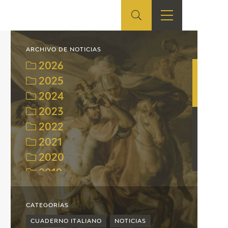
ES
TIENDA
EDUCA
EN
ARCHIVO DE NOTICIAS
2026
S
TIENDA ONLINE
CEDEA
2025
2024
RECURSOS
EDUCATIVOS
2023
2022
FICHAS ARASAAC
2021
2020
2019
2018
2017
CATEGORÍAS
2016
CUADERNO ITALIANO
NOTICIAS