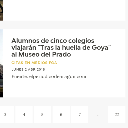
Alumnos de cinco colegios
viajarán "Tras la huella de Goya"
al Museo del Prado
CITAS EN MEDIOS FGA
LUNES 2 ABR 2018
Fuente: elperiodicodearagon.com
3
4
5
6
7
...
22