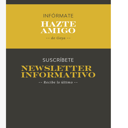
INFÓRMATE
Hazte
Amigo
-- de Goya --
SUSCRÍBETE
Newsletter
Informativo
-- Recibe lo último --