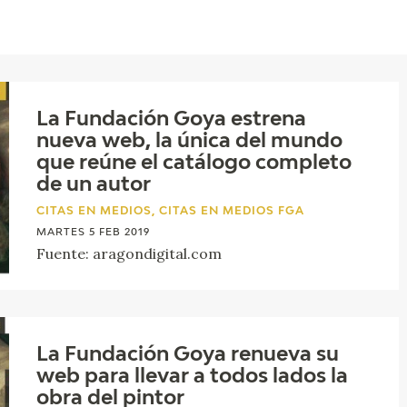
ACTUALIDAD
FRANCISCO DE GOYA
EDICIONES
La Fundación Goya estrena
SALA DE
BIOGRAFÍA
PUBLICACIONE
nueva web, la única del mundo
PRENSA
que reúne el catálogo completo
BLOG CUADERNO
CRONOLOGÍA
de un autor
ITALIANO
CITAS EN MEDIOS, CITAS EN MEDIOS FGA
EL VIAJE DE GOYA
MARTES 5 FEB 2019
Fuente: aragondigital.com
CATÁLOGO
GOYA EN EL MUNDO
La Fundación Goya renueva su
GOYA EN ARAGÓN
web para llevar a todos lados la
obra del pintor
PREMIO ARAGÓN