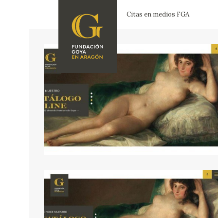
Citas en medios FGA
FUNDACIÓN
PROGRAMACIÓN
QUIENES SOMOS
EXPOSICIONES
CENTRO DE
INVESTIGACIÓN Y
ACTIVIDADES
DOCUMENTACIÓN
ACCIÓN
CORPORATIVA
SEDE
CONTACTO