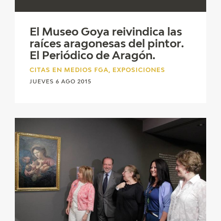
CATÁLOGO
El Museo Goya reivindica las
GOYA EN EL MUNDO
raíces aragonesas del pintor.
El Periódico de Aragón.
GOYA EN ARAGÓN
CITAS EN MEDIOS FGA, EXPOSICIONES
JUEVES 6 AGO 2015
PREMIO ARAGÓN GOYA
EDICIONES
PUBLICACIONES
TIENDA
TIENDA ONLINE