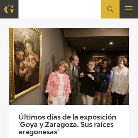
Citas en medios FGA
FUNDACIÓN
QUIENES SOMOS
CENTRO DE INVESTIGACIÓN Y DOCUMENTACIÓN
ACCIÓN CORPORATIVA
SEDE
CONTACTO
Últimos días de la exposición
'Goya y Zaragoza. Sus raíces
PROGRAMACIÓN
aragonesas'