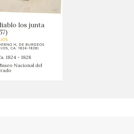
GOYA
diablo los junta
57)
UJOS
ERNO H, DE BURDEOS
JOS, CA. 1824-1828)
a. 1824 - 1828
useo Nacional del
rado