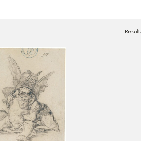
ACTUALIDAD
FRANCISCO DE GOYA
EDICIONES
Result
SALA DE
BIOGRAFÍA
PUBLICACIONE
PRENSA
BLOG CUADERNO
CRONOLOGÍA
ITALIANO
EL VIAJE DE GOYA
CATÁLOGO
GOYA EN EL MUNDO
GOYA EN ARAGÓN
PREMIO ARAGÓN