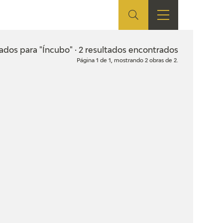
ES
TIENDA
EDUCA
EN
ados para "Íncubo" · 2 resultados encontrados
Página 1 de 1, mostrando 2 obras de 2.
S
TIENDA ONLINE
CEDEA
RECURSOS
EDUCATIVOS
FICHAS ARASAAC