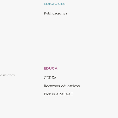
Twi
EDICIONES
Visi
Publicaciones
You
Visi
Ins
Visi
Lin
EDUCA
posiciones
CEDEA
Recursos educativos
Fichas ARASAAC