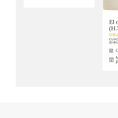
El 
(H.
DIB
CUAD
(DIBU
C
M
P