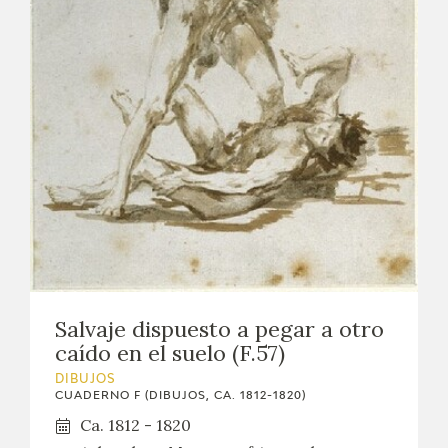
EXPOSICIONES
ACTIVIDADES
ACTUALIDAD
SALA DE PRENSA
BLOG CUADERNO ITALIANO
FRANCISCO DE GOYA
Salvaje dispuesto a pegar a otro
BIOGRAFÍA
caído en el suelo (F.57)
CRONOLOGÍA
DIBUJOS
CUADERNO F (DIBUJOS, CA. 1812-1820)
Ca. 1812 - 1820
EL VIAJE DE GOYA