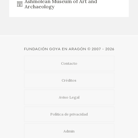
Ashmolean Museum of Art and
Archaeology
CATÁLOGO
GOYA EN EL MUNDO
GOYA EN ARAGÓN
FUNDACIÓN GOYA EN ARAGÓN
© 2007 - 2026
PREMIO ARAGÓN GOYA
Contacto
EDICIONES
Créditos
PUBLICACIONES
Aviso Legal
TIENDA
Política de privacidad
TIENDA ONLINE
Admin