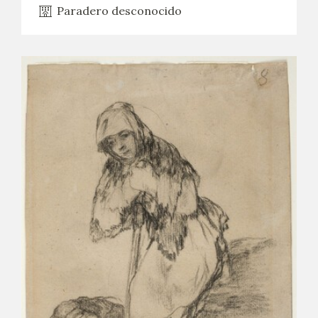
Paradero desconocido
CATÁLOGO
GOYA EN EL MUNDO
GOYA EN ARAGÓN
PREMIO ARAGÓN GOYA
EDICIONES
PUBLICACIONES
TIENDA
TIENDA ONLINE