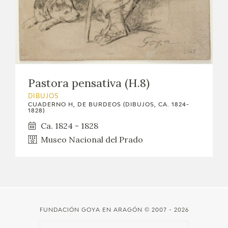
EDUCA
CEDEA
RECURSOS EDUCATIVOS
Pastora pensativa (H.8)
FICHAS ARASAAC
DIBUJOS
CUADERNO H, DE BURDEOS (DIBUJOS, CA. 1824-
1828)
Ca. 1824 - 1828
Museo Nacional del Prado
FUNDACIÓN GOYA EN ARAGÓN
© 2007 - 2026