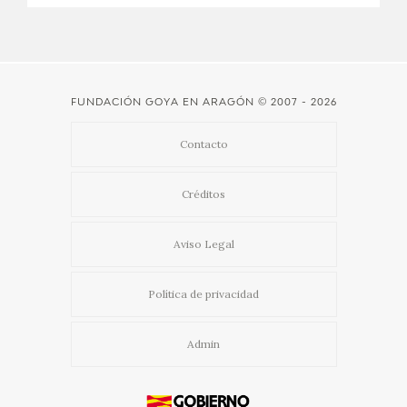
CATÁLOGO
GOYA EN EL MUNDO
FUNDACIÓN GOYA EN ARAGÓN
© 2007 - 2026
GOYA EN ARAGÓN
Contacto
PREMIO ARAGÓN GOYA
Créditos
EDICIONES
Aviso Legal
PUBLICACIONES
Política de privacidad
TIENDA
Admin
TIENDA ONLINE