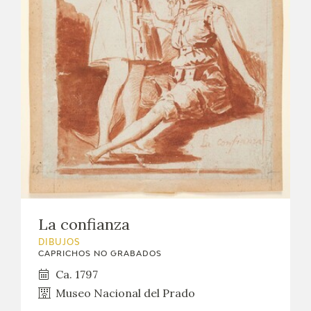
EXPOSICIONES
ACTIVIDADES
ACTUALIDAD
SALA DE PRENSA
BLOG CUADERNO ITALIANO
FRANCISCO DE GOYA
La confianza
BIOGRAFÍA
DIBUJOS
CAPRICHOS NO GRABADOS
CRONOLOGÍA
Ca. 1797
Museo Nacional del Prado
EL VIAJE DE GOYA