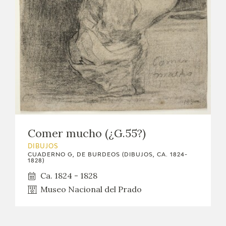
EXPOSICIONES
ACTIVIDADES
ACTUALIDAD
SALA DE PRENSA
BLOG CUADERNO ITALIANO
Comer mucho (¿G.55?)
FRANCISCO DE GOYA
DIBUJOS
CUADERNO G, DE BURDEOS (DIBUJOS, CA. 1824-
1828)
BIOGRAFÍA
Ca. 1824 - 1828
Museo Nacional del Prado
CRONOLOGÍA
EL VIAJE DE GOYA