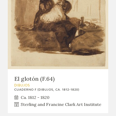
EXPOSICIONES
ACTIVIDADES
ACTUALIDAD
SALA DE PRENSA
BLOG CUADERNO ITALIANO
FRANCISCO DE GOYA
El glotón (F.64)
BIOGRAFÍA
DIBUJOS
CUADERNO F (DIBUJOS, CA. 1812-1820)
Ca. 1812 - 1820
CRONOLOGÍA
Sterling and Francine Clark Art Institute
EL VIAJE DE GOYA