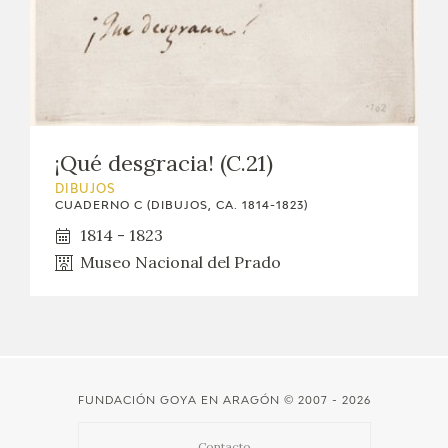
EDUCA
CEDEA
RECURSOS EDUCATIVOS
¡Qué desgracia! (C.21)
FICHAS ARASAAC
DIBUJOS
CUADERNO C (DIBUJOS, CA. 1814-1823)
1814 - 1823
Museo Nacional del Prado
FUNDACIÓN GOYA EN ARAGÓN
© 2007 - 2026
Contacto