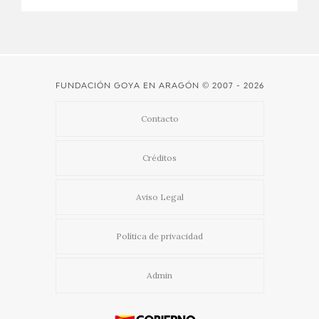
CATÁLOGO
GOYA EN EL MUNDO
FUNDACIÓN GOYA EN ARAGÓN
© 2007 - 2026
GOYA EN ARAGÓN
Contacto
PREMIO ARAGÓN GOYA
Créditos
EDICIONES
Aviso Legal
PUBLICACIONES
Política de privacidad
TIENDA
Admin
TIENDA ONLINE