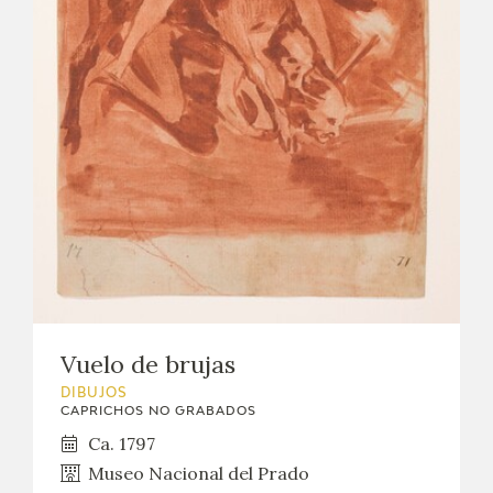
EXPOSICIONES
ACTIVIDADES
ACTUALIDAD
SALA DE PRENSA
BLOG CUADERNO ITALIANO
FRANCISCO DE GOYA
Vuelo de brujas
BIOGRAFÍA
DIBUJOS
CAPRICHOS NO GRABADOS
CRONOLOGÍA
Ca. 1797
Museo Nacional del Prado
EL VIAJE DE GOYA