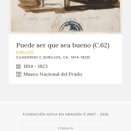
EDUCA
CEDEA
RECURSOS EDUCATIVOS
Puede ser que sea bueno (C.62)
FICHAS ARASAAC
DIBUJOS
CUADERNO C (DIBUJOS, CA. 1814-1823)
1814 - 1823
Museo Nacional del Prado
FUNDACIÓN GOYA EN ARAGÓN
© 2007 - 2026
Contacto