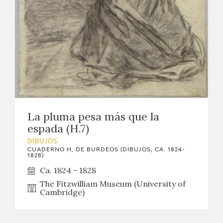
EXPOSICIONES
ACTIVIDADES
ACTUALIDAD
SALA DE PRENSA
BLOG CUADERNO ITALIANO
La pluma pesa más que la
espada (H.7)
FRANCISCO DE GOYA
DIBUJOS
CUADERNO H, DE BURDEOS (DIBUJOS, CA. 1824-
1828)
BIOGRAFÍA
Ca. 1824 - 1828
The Fitzwilliam Museum (University of
CRONOLOGÍA
Cambridge)
EL VIAJE DE GOYA