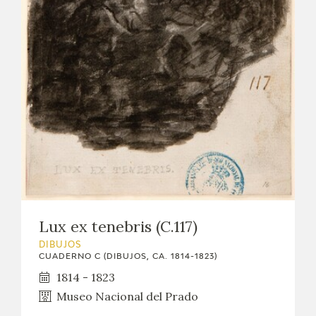
EXPOSICIONES
ACTIVIDADES
ACTUALIDAD
SALA DE PRENSA
BLOG CUADERNO ITALIANO
FRANCISCO DE GOYA
Lux ex tenebris (C.117)
BIOGRAFÍA
DIBUJOS
CUADERNO C (DIBUJOS, CA. 1814-1823)
CRONOLOGÍA
1814 - 1823
Museo Nacional del Prado
EL VIAJE DE GOYA