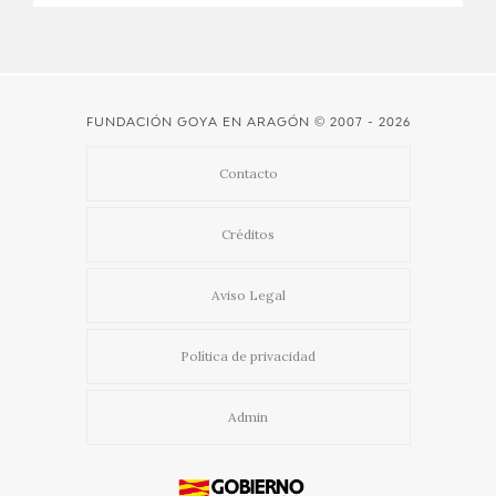
CATÁLOGO
GOYA EN EL MUNDO
FUNDACIÓN GOYA EN ARAGÓN
© 2007 - 2026
GOYA EN ARAGÓN
Contacto
PREMIO ARAGÓN GOYA
Créditos
EDICIONES
Aviso Legal
PUBLICACIONES
Política de privacidad
TIENDA
Admin
TIENDA ONLINE