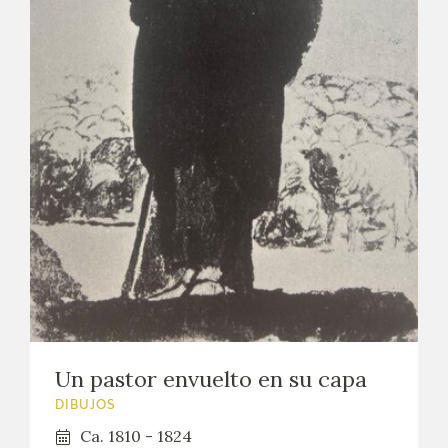
EXPOSICIONES
ACTIVIDADES
ACTUALIDAD
SALA DE PRENSA
BLOG CUADERNO ITALIANO
FRANCISCO DE GOYA
BIOGRAFÍA
Un pastor envuelto en su capa
CRONOLOGÍA
DIBUJOS
EL VIAJE DE GOYA
Ca. 1810 - 1824