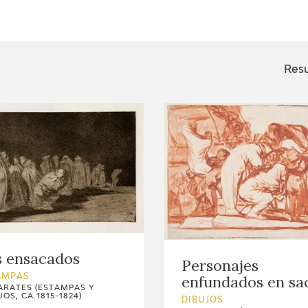
ACTUALIDAD
FRANCISCO DE GOYA
EDICIONES
Resu
SALA DE
BIOGRAFÍA
PUBLICACIONE
PRENSA
BLOG CUADERNO
CRONOLOGÍA
ITALIANO
EL VIAJE DE GOYA
CATÁLOGO
GOYA EN EL MUNDO
s ensacados
Personajes
GOYA EN ARAGÓN
enfundados en sa
AMPAS
ARATES (ESTAMPAS Y
JOS, CA.1815-1824)
DIBUJOS
PREMIO ARAGÓN