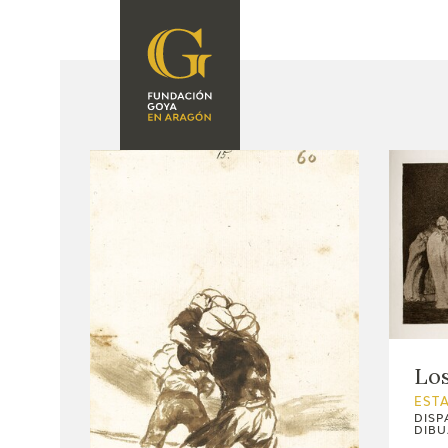
FUNDACIÓN
PROGRAMACIÓN
QUIENES SOMOS
EXPOSICIONES
CENTRO DE
INVESTIGACIÓN Y
ACTIVIDADES
DOCUMENTACIÓN
ACCIÓN
CORPORATIVA
SEDE
CONTACTO
Lo
EST
DISP
DIBU