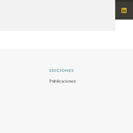
Ins
Visi
Lin
EDICIONES
Publicaciones