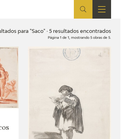
ES
TIENDA
EDUCA
EN
ltados para "Saco" · 5 resultados encontrados
Página 1 de 1, mostrando 5 obras de 5.
S
TIENDA ONLINE
CEDEA
RECURSOS
EDUCATIVOS
FICHAS ARASAAC
cos