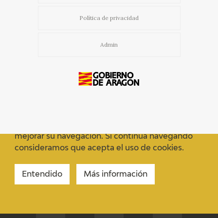
CATÁLOGO
Política de privacidad
GOYA EN EL MUNDO
Admin
GOYA EN ARAGÓN
PREMIO ARAGÓN GOYA
EDICIONES
Usamos cookies propias y de terceros para
mejorar su navegación. Si continua navegando
PUBLICACIONES
consideramos que acepta el uso de cookies.
TIENDA
Entendido
Más información
TIENDA ONLINE