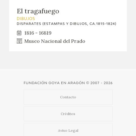
EXPOSICIONES
El tragafuego
ACTIVIDADES
DIBUJOS
DISPARATES (ESTAMPAS Y DIBUJOS, CA.1815-1824)
1816 - 16819
ACTUALIDAD
Museo Nacional del Prado
SALA DE PRENSA
BLOG CUADERNO ITALIANO
FRANCISCO DE GOYA
FUNDACIÓN GOYA EN ARAGÓN
© 2007 - 2026
Contacto
BIOGRAFÍA
Créditos
CRONOLOGÍA
Aviso Legal
EL VIAJE DE GOYA