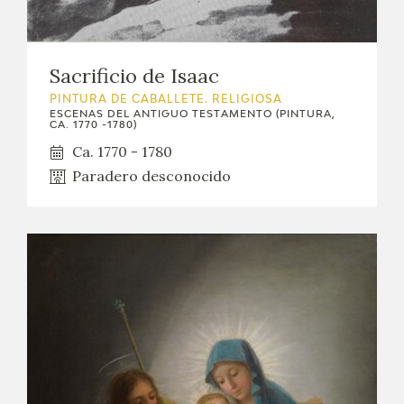
EXPOSICIONES
ACTIVIDADES
Sacrificio de Isaac
PINTURA DE CABALLETE. RELIGIOSA
ACTUALIDAD
ESCENAS DEL ANTIGUO TESTAMENTO (PINTURA,
CA. 1770 -1780)
Ca. 1770 - 1780
SALA DE PRENSA
Paradero desconocido
BLOG CUADERNO ITALIANO
FRANCISCO DE GOYA
BIOGRAFÍA
CRONOLOGÍA
EL VIAJE DE GOYA