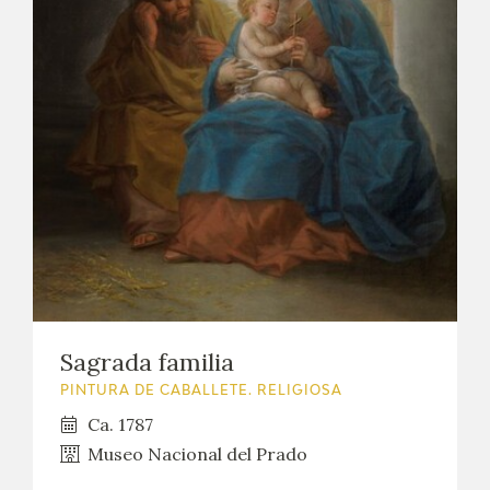
CATÁLOGO
GOYA EN EL MUNDO
GOYA EN ARAGÓN
PREMIO ARAGÓN GOYA
EDICIONES
PUBLICACIONES
Sagrada familia
TIENDA
PINTURA DE CABALLETE. RELIGIOSA
Ca. 1787
TIENDA ONLINE
Museo Nacional del Prado