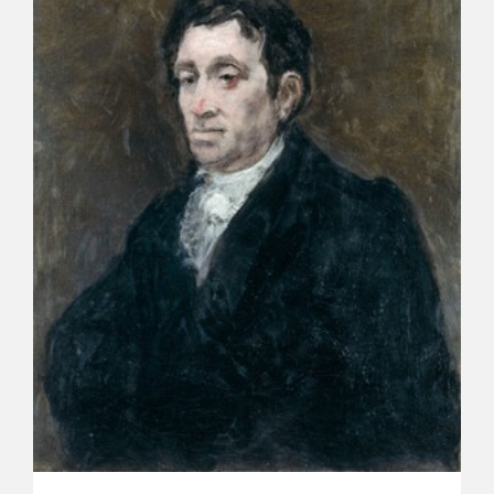
CATÁLOGO
GOYA EN EL MUNDO
GOYA EN ARAGÓN
PREMIO ARAGÓN GOYA
EDICIONES
PUBLICACIONES
TIENDA
TIENDA ONLINE