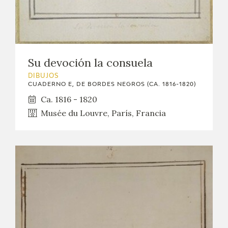
EDUCA
CEDEA
RECURSOS EDUCATIVOS
Su devoción la consuela
DIBUJOS
FICHAS ARASAAC
CUADERNO E, DE BORDES NEGROS (CA. 1816-1820)
Ca. 1816 - 1820
Musée du Louvre, París, Francia