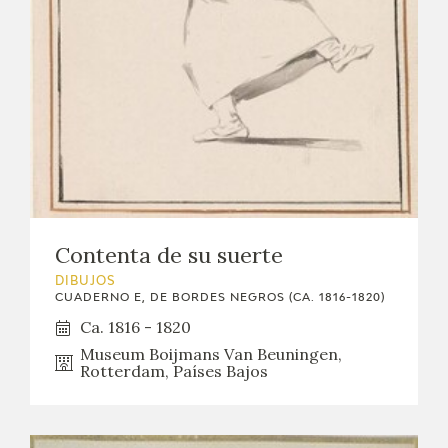
EXPOSICIONES
ACTIVIDADES
ACTUALIDAD
SALA DE PRENSA
BLOG CUADERNO ITALIANO
Contenta de su suerte
FRANCISCO DE GOYA
DIBUJOS
CUADERNO E, DE BORDES NEGROS (CA. 1816-1820)
Ca. 1816 - 1820
BIOGRAFÍA
Museum Boijmans Van Beuningen,
Rotterdam, Países Bajos
CRONOLOGÍA
EL VIAJE DE GOYA