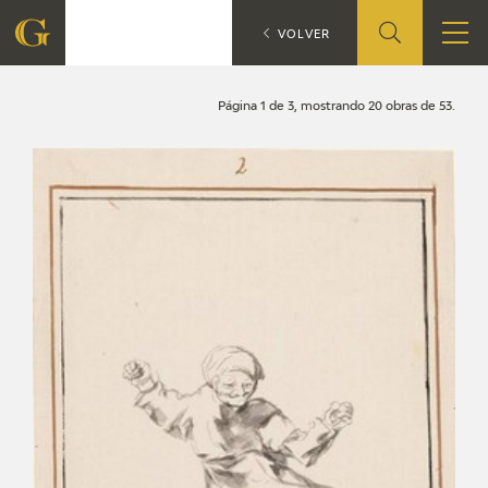
Búsqueda
CATÁLOGO
VOLVER
FUNDACIÓN
Página 1 de 3, mostrando 20 obras de 53.
QUIENES SOMOS
CENTRO DE INVESTIGACIÓN Y DOCUMENTACIÓN
ACCIÓN CORPORATIVA
SEDE
CONTACTO
PROGRAMACIÓN