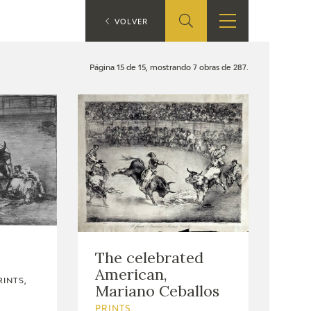
ES
VOLVER
SHOP
EDUCA
EN
Página 15 de 15, mostrando 7 obras de 287.
ONLINE SHOP
RECURSOS
EDUCATIVOS
ARASAAC
The celebrated
American,
RINTS,
Mariano Ceballos
PRINTS