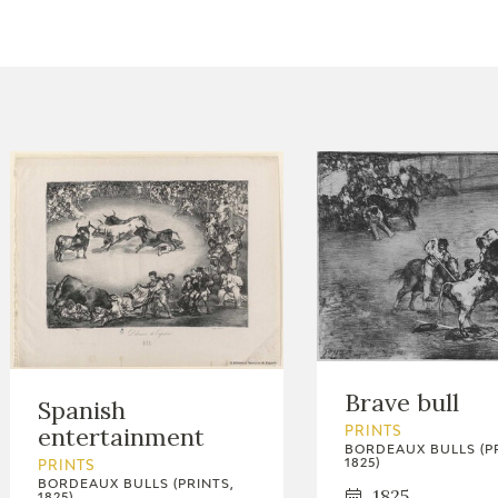
CTUALIDAD
FRANCISCO DE GOYA
EDICIONES
PUBLICACIONES
EL VIAJE DE GOYA
CATÁLOGO
Brave bull
Spanish
entertainment
PRINTS
BORDEAUX BULLS (P
1825)
PRINTS
BORDEAUX BULLS (PRINTS,
PREMIO ARAGÓN
1825
1825)