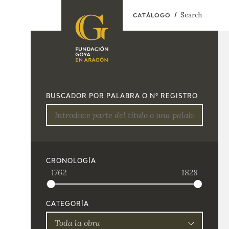
Search
CATÁLOGO
FOUNDATION
A
QUIENES
EXPOSICIONES
SOMOS
BUSCADOR POR PALABRA O Nº REGISTRO
CIDG
ACTIVIDADES
CORPORATE
ACTION
SEDE
CRONOLOGÍA
1762
1828
CONTACT
CATEGORÍA
Toda la obra