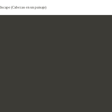
dscape (Cabezas en un paisaje)
CTUALIDAD
FRANCISCO DE GOYA
EDICIONES
PUBLICACIONES
EL VIAJE DE GOYA
CATÁLOGO
PREMIO ARAGÓN