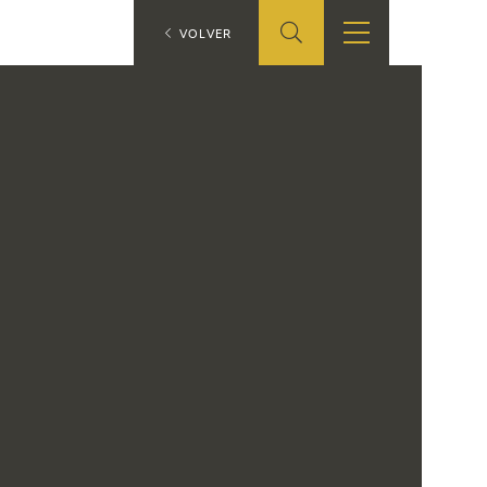
ES
VOLVER
SHOP
EDUCA
EN
ONLINE SHOP
RECURSOS
EDUCATIVOS
ARASAAC