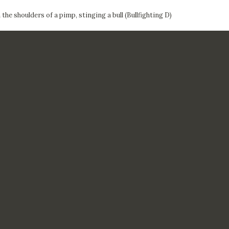
the shoulders of a pimp, stinging a bull (Bullfighting D)
CTUALIDAD
FRANCISCO DE GOYA
EDICIONES
PUBLICACIONES
EL VIAJE DE GOYA
CATÁLOGO
PREMIO ARAGÓN