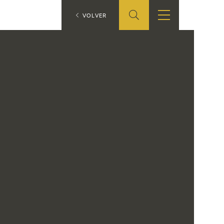
ES
VOLVER
SHOP
EDUCA
EN
ONLINE SHOP
RECURSOS
EDUCATIVOS
ARASAAC