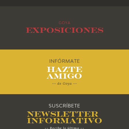
2015
GOYA
2014
Exposiciones
2013
2012
INFÓRMATE
Hazte
2011
Amigo
-- de Goya --
2010
SUSCRÍBETE
Newsletter
Informativo
-- Recibe lo último --