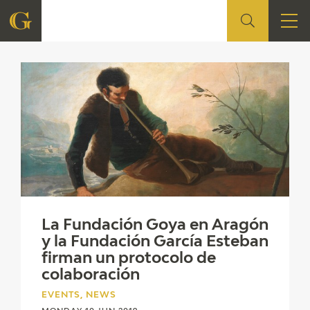
News
FOUNDATION
QUIENES SOMOS
CIDG
CORPORATE ACTION
SEDE
La Fundación Goya en Aragón
y la Fundación García Esteban
CONTACT
firman un protocolo de
colaboración
EVENTS, NEWS