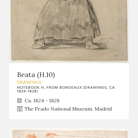
EXPOSICIONES
ACTIVIDADES
ACTUALIDAD
Beata (H.10)
DRAWINGS
FRANCISCO DE GOYA
NOTEBOOK H, FROM BORDEAUX (DRAWINGS, CA.
1824-1828)
Ca. 1824 - 1828
The Prado National Museum. Madrid
EL VIAJE DE GOYA