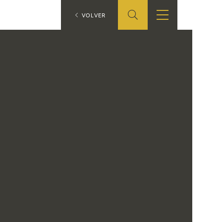
ES
VOLVER
TIENDA
EDUCA
EN
S
TIENDA ONLINE
CEDEA
RECURSOS
EDUCATIVOS
FICHAS ARASAAC