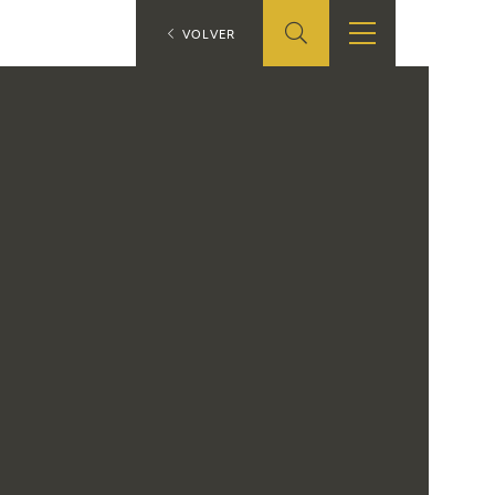
ES
VOLVER
TIENDA
EDUCA
EN
S
TIENDA ONLINE
CEDEA
RECURSOS
EDUCATIVOS
FICHAS ARASAAC