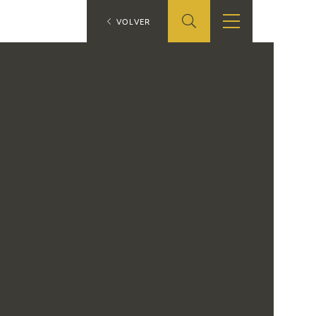
ES
VOLVER
TIENDA
EDUCA
EN
S
TIENDA ONLINE
CEDEA
RECURSOS
EDUCATIVOS
FICHAS ARASAAC