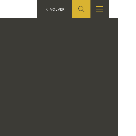
ES
VOLVER
TIENDA
EDUCA
EN
S
TIENDA ONLINE
CEDEA
RECURSOS
EDUCATIVOS
FICHAS ARASAAC