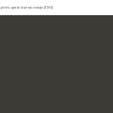
perro, que le trae un conejo (F.103)
ACTUALIDAD
FRANCISCO DE GOYA
EDICIONES
SALA DE
BIOGRAFÍA
PUBLICACIONE
PRENSA
BLOG CUADERNO
CRONOLOGÍA
ITALIANO
EL VIAJE DE GOYA
CATÁLOGO
GOYA EN EL MUNDO
GOYA EN ARAGÓN
PREMIO ARAGÓN