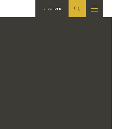
ES
VOLVER
TIENDA
EDUCA
EN
S
TIENDA ONLINE
CEDEA
RECURSOS
EDUCATIVOS
FICHAS ARASAAC