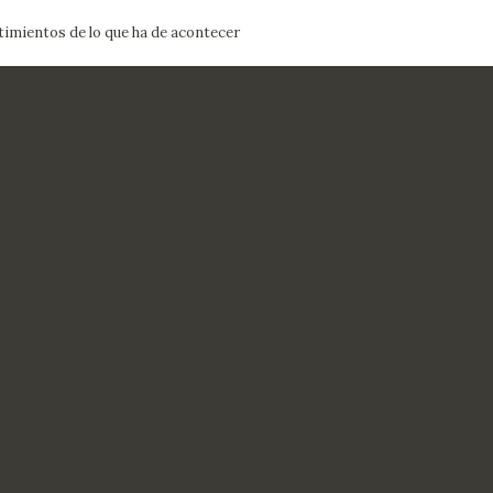
timientos de lo que ha de acontecer
ACTUALIDAD
FRANCISCO DE GOYA
EDICIONES
SALA DE
BIOGRAFÍA
PUBLICACIONE
PRENSA
BLOG CUADERNO
CRONOLOGÍA
ITALIANO
EL VIAJE DE GOYA
CATÁLOGO
GOYA EN EL MUNDO
GOYA EN ARAGÓN
PREMIO ARAGÓN