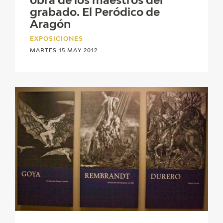
obra de los maestros del
grabado. El Peródico de
CATÁLOGO
Aragón
EXPOSICIONES
GOYA EN EL MUNDO
MARTES 15 MAY 2012
GOYA EN ARAGÓN
PREMIO ARAGÓN GOYA
EDICIONES
PUBLICACIONES
TIENDA
TIENDA ONLINE