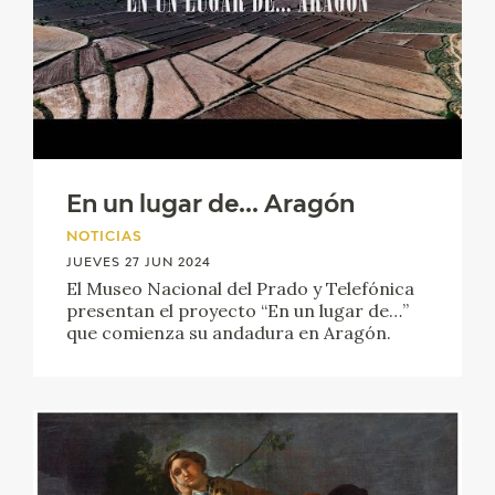
CATÁLOGO
GOYA EN EL MUNDO
GOYA EN ARAGÓN
PREMIO ARAGÓN GOYA
En un lugar de... Aragón
NOTICIAS
EDICIONES
JUEVES 27 JUN 2024
El Museo Nacional del Prado y Telefónica
presentan el proyecto “En un lugar de…”
PUBLICACIONES
que comienza su andadura en Aragón.
TIENDA
TIENDA ONLINE