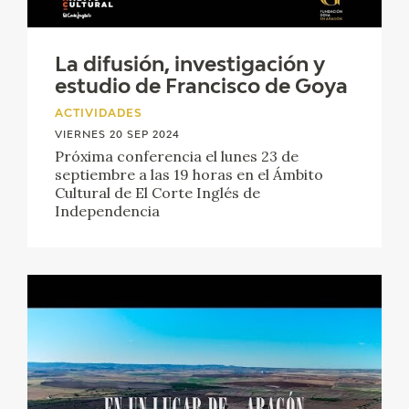
EXPOSICIONES
ACTIVIDADES
La difusión, investigación y
estudio de Francisco de Goya
ACTUALIDAD
ACTIVIDADES
VIERNES 20 SEP 2024
Próxima conferencia el lunes 23 de
SALA DE PRENSA
septiembre a las 19 horas en el Ámbito
Cultural de El Corte Inglés de
BLOG CUADERNO ITALIANO
Independencia
FRANCISCO DE GOYA
BIOGRAFÍA
CRONOLOGÍA
EL VIAJE DE GOYA