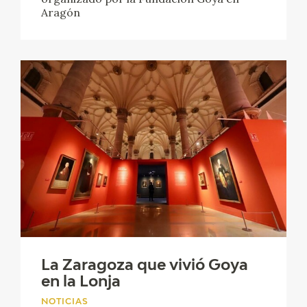
EXPOSICIONES
Aragón
ACTIVIDADES
ACTUALIDAD
SALA DE PRENSA
BLOG CUADERNO ITALIANO
FRANCISCO DE GOYA
BIOGRAFÍA
CRONOLOGÍA
La Zaragoza que vivió Goya
en la Lonja
EL VIAJE DE GOYA
NOTICIAS