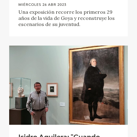
MIÉRCOLES 26 ABR 2023
CATÁLOGO
Una exposición recorre los primeros 29
años de la vida de Goya y reconstruye los
escenarios de su juventud.
GOYA EN EL MUNDO
GOYA EN ARAGÓN
PREMIO ARAGÓN GOYA
EDICIONES
PUBLICACIONES
TIENDA
TIENDA ONLINE