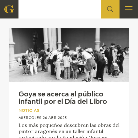
FUNDACIÓN
QUIENES SOMOS
CENTRO DE INVESTIGACIÓN Y DOCUMENTACIÓN
ACCIÓN CORPORATIVA
SEDE
Goya se acerca al público
infantil por el Día del Libro
CONTACTO
NOTICIAS
MIÉRCOLES 26 ABR 2023
PROGRAMACIÓN
Los más pequeños descubren las obras del
pintor aragonés en un taller infantil
organizado por la Fundación Goya en