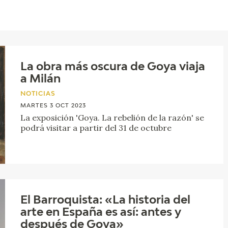
ACTUALIDAD
FRANCISCO DE GOYA
EDICIONES
La obra más oscura de Goya viaja
SALA DE
BIOGRAFÍA
PUBLICACIONE
a Milán
PRENSA
NOTICIAS
BLOG CUADERNO
CRONOLOGÍA
ITALIANO
MARTES 3 OCT 2023
La exposición 'Goya. La rebelión de la razón' se
podrá visitar a partir del 31 de octubre
EL VIAJE DE GOYA
CATÁLOGO
GOYA EN EL MUNDO
El Barroquista: «La historia del
GOYA EN ARAGÓN
arte en España es así: antes y
después de Goya»
PREMIO ARAGÓN