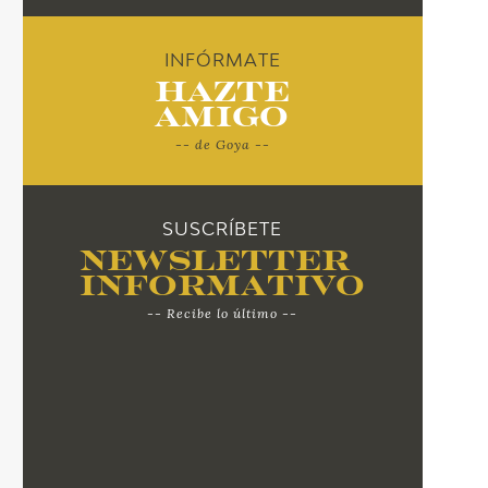
INFÓRMATE
Hazte
Amigo
-- de Goya --
SUSCRÍBETE
Newsletter
Informativo
-- Recibe lo último --