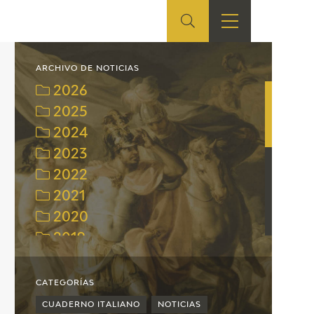
ES
TIENDA
EDUCA
EN
ARCHIVO DE NOTICIAS
2026
S
TIENDA ONLINE
CEDEA
2025
2024
RECURSOS
EDUCATIVOS
2023
2022
FICHAS ARASAAC
2021
2020
2019
2018
2017
CATEGORÍAS
2016
CUADERNO ITALIANO
NOTICIAS