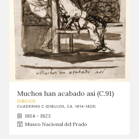
EXPOSICIONES
ACTIVIDADES
ACTUALIDAD
SALA DE PRENSA
BLOG CUADERNO ITALIANO
FRANCISCO DE GOYA
Muchos han acabado así (C.91)
DIBUJOS
BIOGRAFÍA
CUADERNO C (DIBUJOS, CA. 1814-1823)
1814 - 1823
CRONOLOGÍA
Museo Nacional del Prado
EL VIAJE DE GOYA