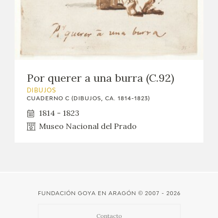
EDUCA
CEDEA
RECURSOS EDUCATIVOS
Por querer a una burra (C.92)
FICHAS ARASAAC
DIBUJOS
CUADERNO C (DIBUJOS, CA. 1814-1823)
1814 - 1823
Museo Nacional del Prado
FUNDACIÓN GOYA EN ARAGÓN
© 2007 - 2026
Contacto