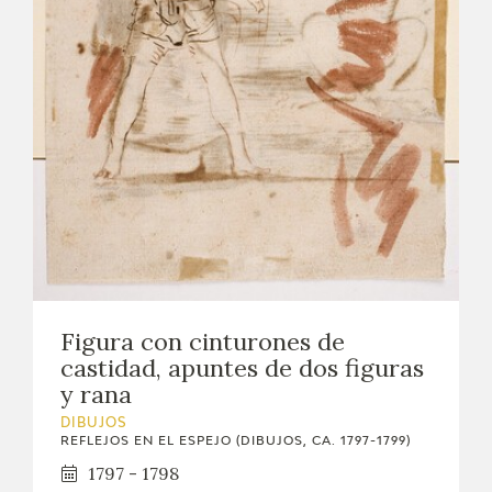
EXPOSICIONES
ACTIVIDADES
ACTUALIDAD
SALA DE PRENSA
BLOG CUADERNO ITALIANO
FRANCISCO DE GOYA
Figura con cinturones de
castidad, apuntes de dos figuras
BIOGRAFÍA
y rana
CRONOLOGÍA
DIBUJOS
REFLEJOS EN EL ESPEJO (DIBUJOS, CA. 1797-1799)
1797 - 1798
EL VIAJE DE GOYA