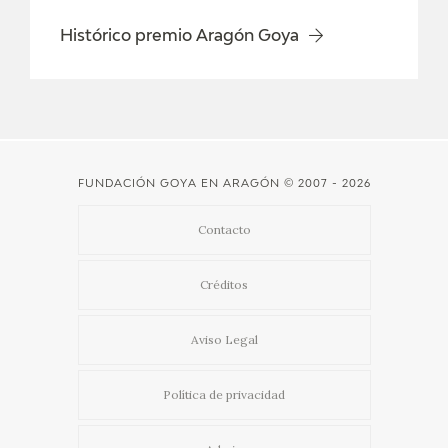
CATÁLOGO
Histórico premio Aragón Goya
GOYA EN EL MUNDO
GOYA EN ARAGÓN
PREMIO ARAGÓN GOYA
FUNDACIÓN GOYA EN ARAGÓN
© 2007 - 2026
Contacto
EDICIONES
Créditos
PUBLICACIONES
Aviso Legal
TIENDA
Política de privacidad
TIENDA ONLINE