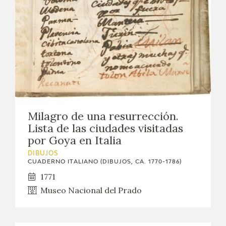
EXPOSICIONES
ACTIVIDADES
ACTUALIDAD
SALA DE PRENSA
BLOG CUADERNO ITALIANO
Milagro de una resurrección.
Lista de las ciudades visitadas
por Goya en Italia
FRANCISCO DE GOYA
DIBUJOS
CUADERNO ITALIANO (DIBUJOS, CA. 1770-1786)
BIOGRAFÍA
1771
Museo Nacional del Prado
CRONOLOGÍA
EL VIAJE DE GOYA