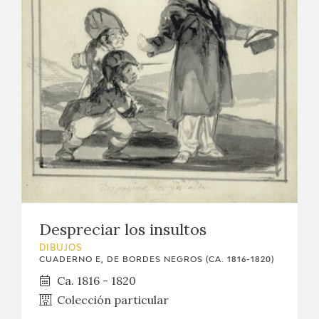
EXPOSICIONES
ACTIVIDADES
ACTUALIDAD
SALA DE PRENSA
BLOG CUADERNO ITALIANO
FRANCISCO DE GOYA
Despreciar los insultos
BIOGRAFÍA
DIBUJOS
CUADERNO E, DE BORDES NEGROS (CA. 1816-1820)
CRONOLOGÍA
Ca. 1816 - 1820
Colección particular
EL VIAJE DE GOYA