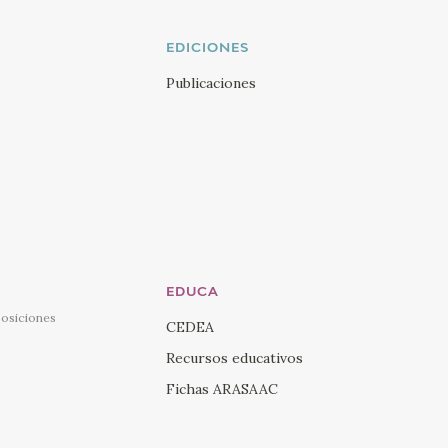
Twi
EDICIONES
Visi
You
Publicaciones
Visi
Ins
Visi
Lin
EDUCA
posiciones
CEDEA
Recursos educativos
Fichas ARASAAC