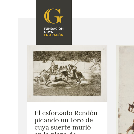
FUNDACIÓN
PROGRAMACIÓN
QUIENES SOMOS
EXPOSICIONES
CENTRO DE
INVESTIGACIÓN Y
ACTIVIDADES
DOCUMENTACIÓN
ACCIÓN
CORPORATIVA
SEDE
CONTACTO
El esforzado Rendón
picando un toro de
cuya suerte murió