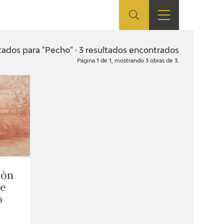
ES
TIENDA
EDUCA
EN
tados para "Pecho" · 3 resultados encontrados
Página 1 de 1, mostrando 3 obras de 3.
S
TIENDA ONLINE
CEDEA
RECURSOS
EDUCATIVOS
FICHAS ARASAAC
dón
de
ó