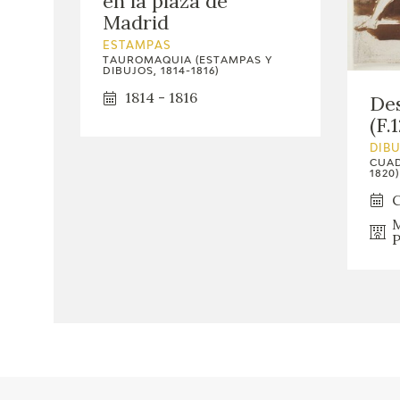
en la plaza de
Madrid
ESTAMPAS
TAUROMAQUIA (ESTAMPAS Y
DIBUJOS, 1814-1816)
1814 - 1816
Des
(F.1
DIB
CUAD
1820)
C
M
P