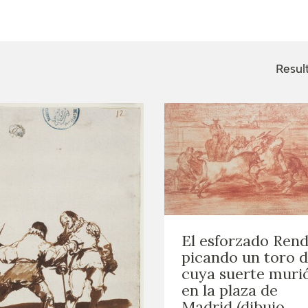
ACTUALIDAD
FRANCISCO DE GOYA
EDICIONES
Resul
SALA DE
BIOGRAFÍA
PUBLICACIONE
PRENSA
BLOG CUADERNO
CRONOLOGÍA
ITALIANO
EL VIAJE DE GOYA
CATÁLOGO
El esforzado Ren
GOYA EN EL MUNDO
picando un toro 
cuya suerte muri
GOYA EN ARAGÓN
en la plaza de
Madrid (dibujo
PREMIO ARAGÓN