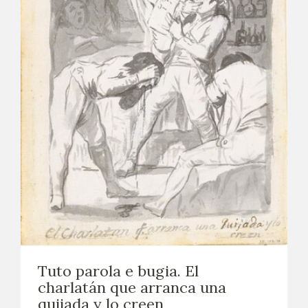
EXPOSICIONES
ACTIVIDADES
ACTUALIDAD
SALA DE PRENSA
BLOG CUADERNO ITALIANO
FRANCISCO DE GOYA
BIOGRAFÍA
CRONOLOGÍA
Tuto parola e bugia. El
charlatán que arranca una
EL VIAJE DE GOYA
quijada y lo creen