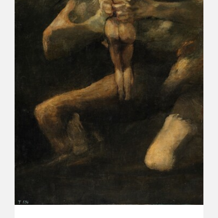
EXPOSICIONES
ACTIVIDADES
ACTUALIDAD
SALA DE PRENSA
BLOG CUADERNO ITALIANO
FRANCISCO DE GOYA
BIOGRAFÍA
CRONOLOGÍA
EL VIAJE DE GOYA