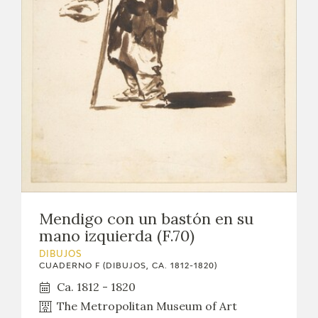
EXPOSICIONES
ACTIVIDADES
ACTUALIDAD
SALA DE PRENSA
BLOG CUADERNO ITALIANO
FRANCISCO DE GOYA
Mendigo con un bastón en su
mano izquierda (F.70)
BIOGRAFÍA
DIBUJOS
CUADERNO F (DIBUJOS, CA. 1812-1820)
CRONOLOGÍA
Ca. 1812 - 1820
The Metropolitan Museum of Art
EL VIAJE DE GOYA