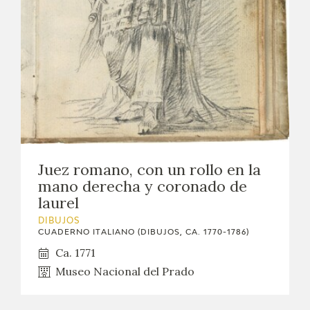
EXPOSICIONES
ACTIVIDADES
ACTUALIDAD
SALA DE PRENSA
BLOG CUADERNO ITALIANO
Juez romano, con un rollo en la
mano derecha y coronado de
FRANCISCO DE GOYA
laurel
DIBUJOS
BIOGRAFÍA
CUADERNO ITALIANO (DIBUJOS, CA. 1770-1786)
Ca. 1771
CRONOLOGÍA
Museo Nacional del Prado
EL VIAJE DE GOYA