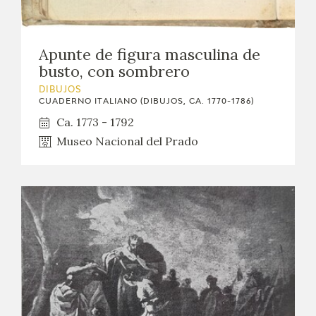
EDUCA
CEDEA
Apunte de figura masculina de
busto, con sombrero
RECURSOS EDUCATIVOS
DIBUJOS
CUADERNO ITALIANO (DIBUJOS, CA. 1770-1786)
FICHAS ARASAAC
Ca. 1773 - 1792
Museo Nacional del Prado