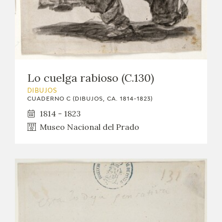
EDUCA
CEDEA
RECURSOS EDUCATIVOS
Lo cuelga rabioso (C.130)
FICHAS ARASAAC
DIBUJOS
CUADERNO C (DIBUJOS, CA. 1814-1823)
1814 - 1823
Museo Nacional del Prado