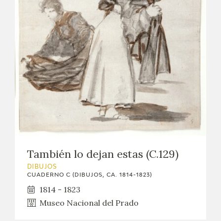
EXPOSICIONES
ACTIVIDADES
ACTUALIDAD
SALA DE PRENSA
BLOG CUADERNO ITALIANO
FRANCISCO DE GOYA
También lo dejan estas (C.129)
BIOGRAFÍA
DIBUJOS
CUADERNO C (DIBUJOS, CA. 1814-1823)
CRONOLOGÍA
1814 - 1823
Museo Nacional del Prado
EL VIAJE DE GOYA