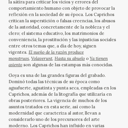
la sátira para criticar los vicios y errores del
comportamiento humano con objeto de provocar la
CATÁLOGO
reflexión en la sociedad de su época. Los Caprichos
critican la superstición o falsas creencias, los abusos
GOYA EN EL MUNDO
de la autoridad, concretamente de la nobleza y el
clero; el sistema educativo, los matrimonios de
GOYA EN ARAGÓN
conveniencia, la prostitución y las injusticias sociales
entre otros temas que, a día de hoy, siguen
vigentes.
El sueño de la razón produce
PREMIO ARAGÓN GOYA
monstruos
,
Volaverunt
,
Hasta su abuelo
o
Ya tienen
asiento
son algunas de las estampas más conocidas.
EDICIONES
Goya es una de las grandes figuras del grabado.
Dominó todas las técnicas de su época como
PUBLICACIONES
aguafuerte, aguatinta y punta seca, empleadas en los
Caprichos, además de la litografía que utilizaría en
TIENDA
obras posteriores. La vigencia de muchos de los
asuntos tratados en esta serie, así como la
modernidad que caracteriza al autor, llevan a
TIENDA ONLINE
considerarlo uno de los precursores del arte
moderno. Los Caprichos han influido en varias