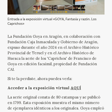
EXPOSICIONES
ACTIVIDADES
Entrada a la exposición virtual «GOYA, Fantasía y razón. Los
Caprichos»
ACTUALIDAD
La Fundación Goya en Aragón, en colaboración con
Fundación Caja Inmaculada y Gobierno de Aragón,
SALA DE PRENSA
expuso durante el año 2024 en el Archivo Histórico
Provincial de Teruel y en el Archivo Histórico de
BLOG CUADERNO ITALIANO
Huesca la serie de los 'Caprichos' de Francisco de
Goya en edición facsímil, propiedad de Fundación
FRANCISCO DE GOYA
CAI.
Si te la perdiste, ahora puedes verla:
BIOGRAFÍA
Acceder a la exposición virtual
AQUÍ
CRONOLOGÍA
La serie original consta de 80 estampas y se publicó
en 1799. Esta exposición muestra el mismo número
EL VIAJE DE GOYA
de ejemplares idénticos a los originales. Goya empleó