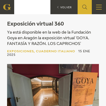
Exposición 
EXPOSICIONES
VOLVER
FUNDACIÓN
Exposición virtual 360
Ya está disponible en la web de la Fundación
QUIENES SOMOS
Goya en Aragón la exposición virtual 'GOYA.
FANTASÍA Y RAZÓN. LOS CAPRICHOS'
CENTRO DE INVESTIGACIÓN Y DOCUMENTACIÓN
EXPOSICIONES, CUADERNO ITALIANO
15 ENE
2025
ACCIÓN CORPORATIVA
SEDE
CONTACTO
PROGRAMACIÓN