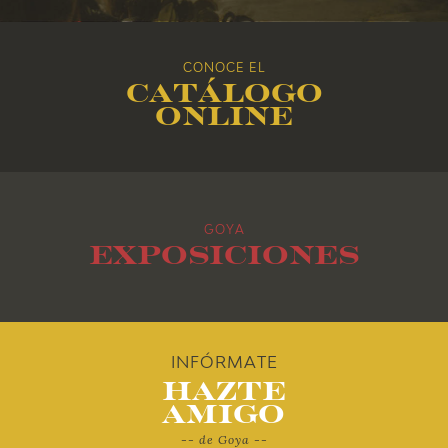
2016
CONOCE EL
Catálogo
2015
online
2014
2013
GOYA
2012
Exposiciones
2011
2010
INFÓRMATE
Hazte
Amigo
-- de Goya --