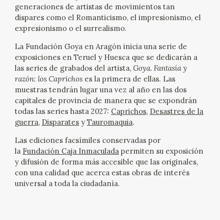
EDUCA
generaciones de artistas de movimientos tan
dispares como el Romanticismo, el impresionismo, el
expresionismo o el surrealismo.
CEDEA
La Fundación Goya en Aragón inicia una serie de
RECURSOS EDUCATIVOS
exposiciones en Teruel y Huesca que se dedicarán a
las series de grabados del artista,
Goya. Fantasía y
razón: los Caprichos
es la primera de ellas. Las
FICHAS ARASAAC
muestras tendrán lugar una vez al año en las dos
capitales de provincia de manera que se expondrán
todas las series hasta 2027:
Caprichos
,
Desastres de la
guerra
,
Disparates
y
Tauromaquia
.
Las ediciones facsímiles conservadas por
la
Fundación Caja Inmaculada
permiten su exposición
y difusión de forma más accesible que las originales,
con una calidad que acerca estas obras de interés
universal a toda la ciudadanía.