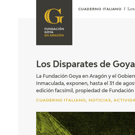
Los
CUADERNO ITALIANO
FUNDACIÓN
PROGRAMACIÓN
QUIENES SOMOS
EXPOSICIONES
CENTRO DE
INVESTIGACIÓN Y
ACTIVIDADES
Los Disparates de Goya
DOCUMENTACIÓN
ACCIÓN
La Fundación Goya en Aragón y el Gobier
CORPORATIVA
Inmaculada, exponen, hasta el 31 de agost
SEDE
edición facsímil, propiedad de Fundación
CUADERNO ITALIANO, NOTICIAS, ACTIVID
CONTACTO