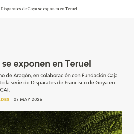
 Disparates de Goya se exponen en Teruel
ACTUALIDAD
FRANCISCO DE GOYA
EDICIONES
SALA DE
BIOGRAFÍA
PUBLICACIONE
PRENSA
BLOG CUADERNO
CRONOLOGÍA
ITALIANO
 se exponen en Teruel
EL VIAJE DE GOYA
no de Aragón, en colaboración con Fundación Caja
o la serie de Disparates de Francisco de Goya en
CATÁLOGO
 CAI.
ADES
07 MAY 2026
GOYA EN EL MUNDO
GOYA EN ARAGÓN
PREMIO ARAGÓN