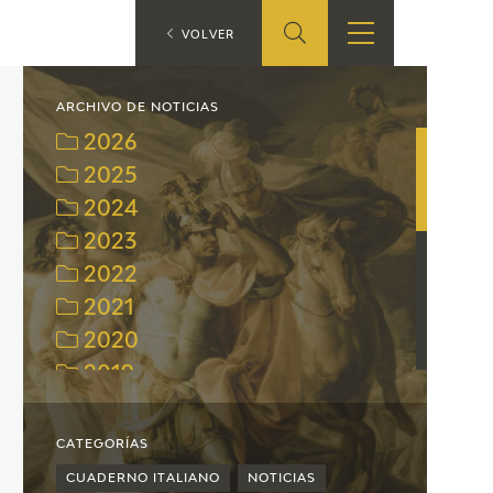
ES
VOLVER
TIENDA
EDUCA
EN
ARCHIVO DE NOTICIAS
2026
S
TIENDA ONLINE
CEDEA
2025
2024
RECURSOS
EDUCATIVOS
2023
2022
FICHAS ARASAAC
2021
2020
2019
2018
2017
CATEGORÍAS
2016
CUADERNO ITALIANO
NOTICIAS