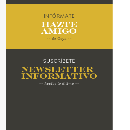
INFÓRMATE
Hazte
Amigo
-- de Goya --
SUSCRÍBETE
Newsletter
Informativo
-- Recibe lo último --