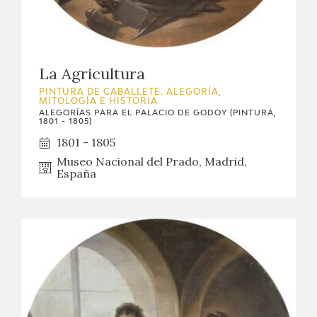
EXPOSICIONES
ACTIVIDADES
La Agricultura
ACTUALIDAD
PINTURA DE CABALLETE. ALEGORÍA,
MITOLOGÍA E HISTORIA
ALEGORÍAS PARA EL PALACIO DE GODOY (PINTURA,
SALA DE PRENSA
1801 - 1805)
1801 - 1805
BLOG CUADERNO ITALIANO
Museo Nacional del Prado, Madrid,
España
FRANCISCO DE GOYA
BIOGRAFÍA
CRONOLOGÍA
EL VIAJE DE GOYA