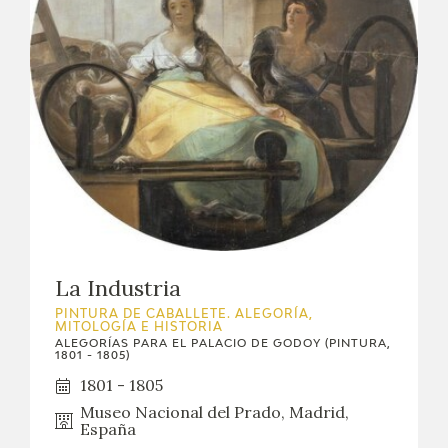
CATÁLOGO
GOYA EN EL MUNDO
GOYA EN ARAGÓN
PREMIO ARAGÓN GOYA
EDICIONES
La Industria
PUBLICACIONES
PINTURA DE CABALLETE. ALEGORÍA,
MITOLOGÍA E HISTORIA
ALEGORÍAS PARA EL PALACIO DE GODOY (PINTURA,
TIENDA
1801 - 1805)
1801 - 1805
TIENDA ONLINE
Museo Nacional del Prado, Madrid,
España