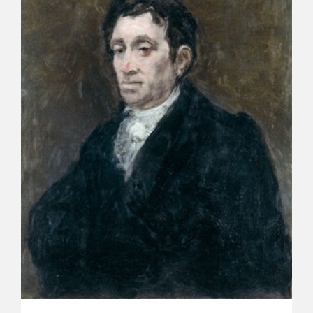
CATÁLOGO
GOYA EN EL MUNDO
GOYA EN ARAGÓN
PREMIO ARAGÓN GOYA
EDICIONES
PUBLICACIONES
TIENDA
TIENDA ONLINE