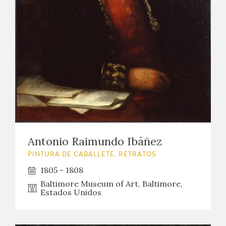
EXPOSICIONES
ACTIVIDADES
ACTUALIDAD
SALA DE PRENSA
BLOG CUADERNO ITALIANO
Antonio Raimundo Ibáñez
FRANCISCO DE GOYA
PINTURA DE CABALLETE. RETRATOS
BIOGRAFÍA
1805 - 1808
Baltimore Museum of Art, Baltimore,
Estados Unidos
CRONOLOGÍA
EL VIAJE DE GOYA